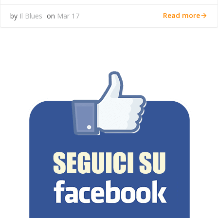
Read more
by
Il Blues
on
Mar 17