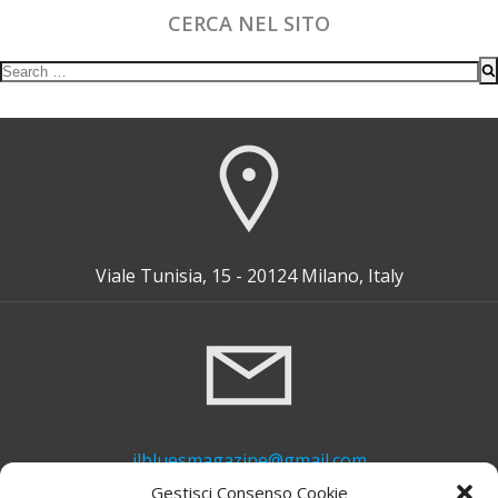
CERCA NEL SITO
Search
for:
Viale Tunisia, 15 - 20124 Milano, Italy
ilbluesmagazine@gmail.com
Gestisci Consenso Cookie