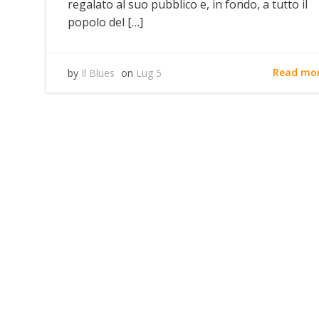
regalato al suo pubblico e, in fondo, a tutto il
popolo del […]
Read mo
by
Il Blues
on
Lug 5