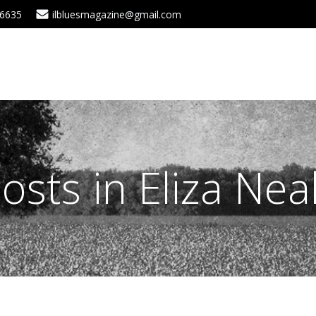
 6635
ilbluesmagazine@gmail.com
osts in Eliza Nea