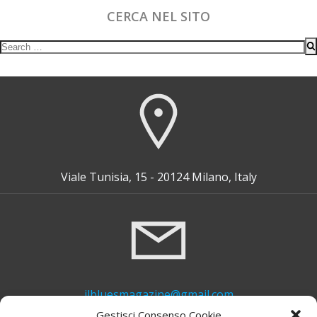
CERCA NEL SITO
Search
for:
Viale Tunisia, 15 - 20124 Milano, Italy
ilbluesmagazine@gmail.com
Gestisci Consenso Cookie