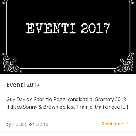
Eventi 2017
Guy Davis e Fabrizio Poggi candidati al Grammy 2018
Il disco Sonny & Brownie’s last Train e’ tra i cinque […]
Read more
by
Il Blues
on
Dic 12