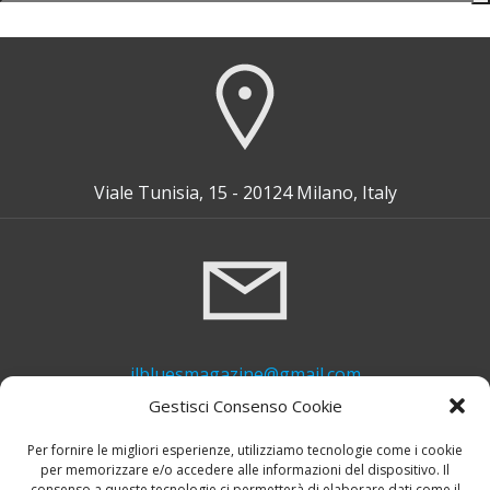
for:
Viale Tunisia, 15 - 20124 Milano, Italy
ilbluesmagazine@gmail.com
Gestisci Consenso Cookie
Per fornire le migliori esperienze, utilizziamo tecnologie come i cookie
per memorizzare e/o accedere alle informazioni del dispositivo. Il
consenso a queste tecnologie ci permetterà di elaborare dati come il