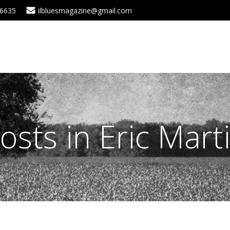
 6635
ilbluesmagazine@gmail.com
osts in Eric Mart