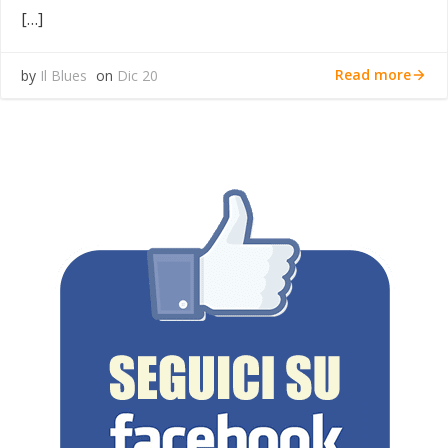
[…]
Read more
by
Il Blues
on
Dic 20