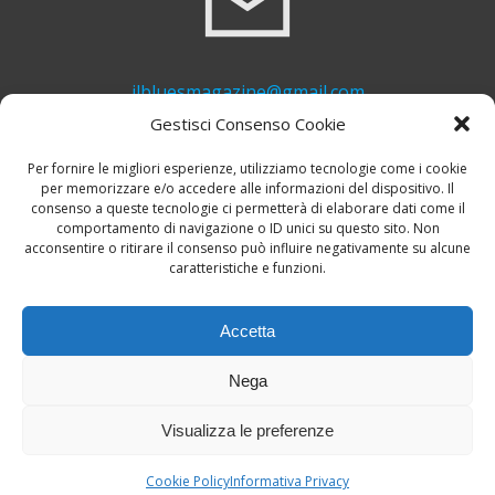
ilbluesmagazine@gmail.com
Gestisci Consenso Cookie
Per fornire le migliori esperienze, utilizziamo tecnologie come i cookie
per memorizzare e/o accedere alle informazioni del dispositivo. Il
consenso a queste tecnologie ci permetterà di elaborare dati come il
comportamento di navigazione o ID unici su questo sito. Non
acconsentire o ritirare il consenso può influire negativamente su alcune
caratteristiche e funzioni.
+39 339 748 6635
Accetta
Nega
Visualizza le preferenze
© 2026 Il Blues Magazine. Powered by
A-Z Blues
Cookie Policy
Informativa Privacy