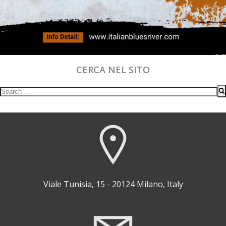
CERCA NEL SITO
Search
for:
Viale Tunisia, 15 - 20124 Milano, Italy