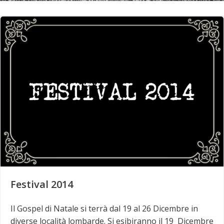
Festival 2014
Il Gospel di Natale si terrà dal 19 al 26 Dicembre in
diverse località lombarde. Si esibiranno il 19 Dicembre