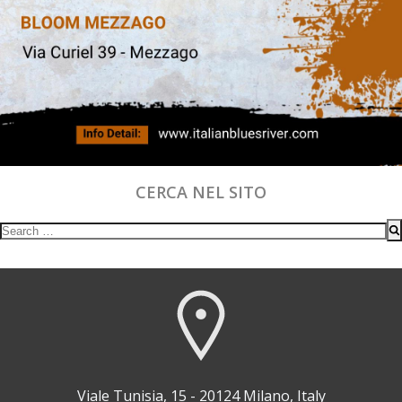
CERCA NEL SITO
Search
for:
Viale Tunisia, 15 - 20124 Milano, Italy