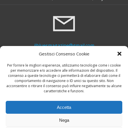
ilbluesmagazine@gmail.com
Gestisci Consenso Cookie
Per fornire le migliori esperienze, utilizziamo tecnologie come i cookie
per memorizzare e/o accedere alle informazioni del dispositivo. Il
consenso a queste tecnologie ci permetterà di elaborare dati come il
comportamento di navigazione o ID unici su questo sito. Non
acconsentire o ritirare il consenso può influire negativamente su alcune
caratteristiche e funzioni.
+39 339 748 6635
Accetta
Nega