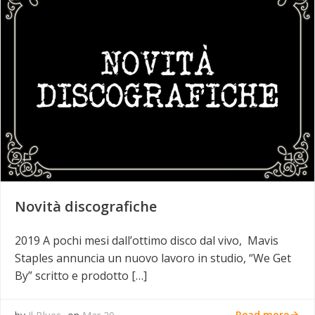
Novità discografiche
2019 A pochi mesi dall’ottimo disco dal vivo, Mavis
Staples annuncia un nuovo lavoro in studio, “We Get
By” scritto e prodotto […]
Read more