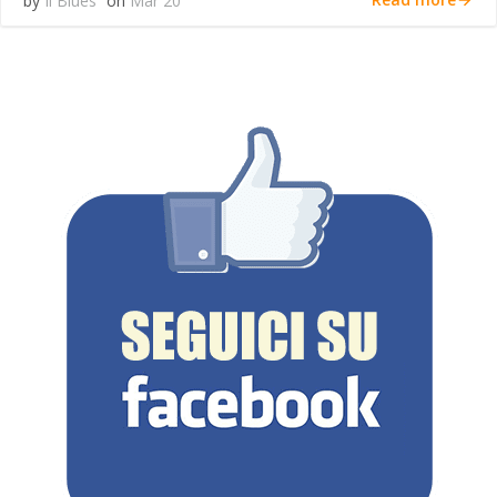
by
Il Blues
on
Mar 20