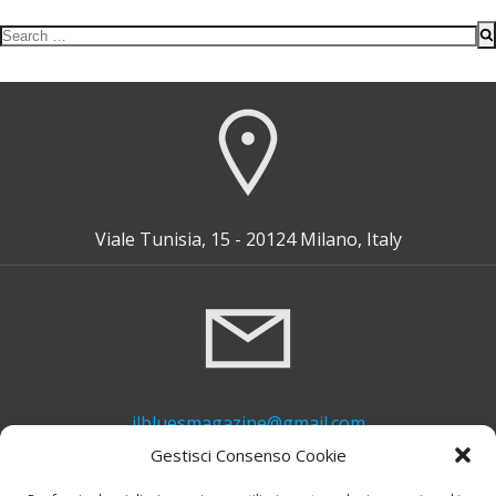
Search
for:
Viale Tunisia, 15 - 20124 Milano, Italy
ilbluesmagazine@gmail.com
Gestisci Consenso Cookie