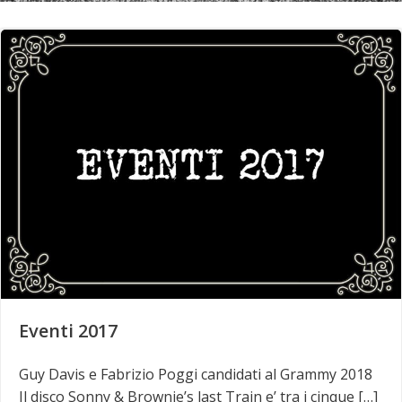
Eventi 2017
Guy Davis e Fabrizio Poggi candidati al Grammy 2018
Il disco Sonny & Brownie’s last Train e’ tra i cinque […]