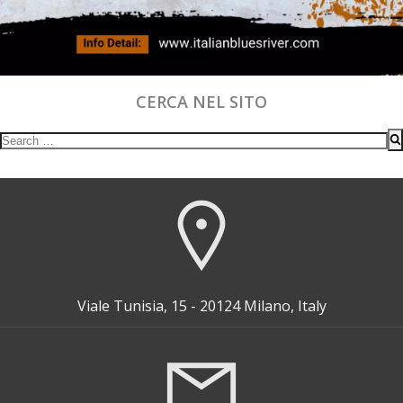
CERCA NEL SITO
Search
for:
Viale Tunisia, 15 - 20124 Milano, Italy