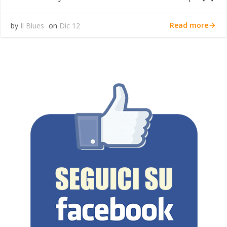
Read more
by
Il Blues
on
Dic 12