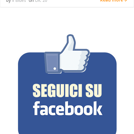
by
Il Blues
on
Dic 20