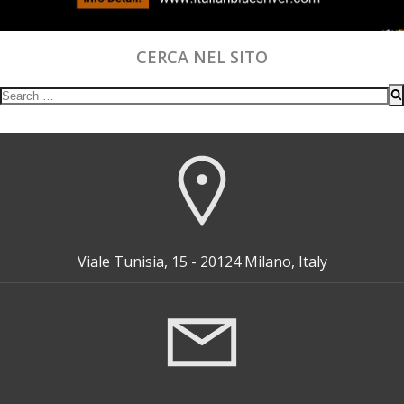
CERCA NEL SITO
Search
for:
Viale Tunisia, 15 - 20124 Milano, Italy