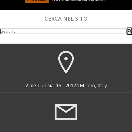
CERCA NEL SITO
Search
for:
Viale Tunisia, 15 - 20124 Milano, Italy