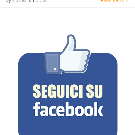
by
Il Blues
on
Dic 20