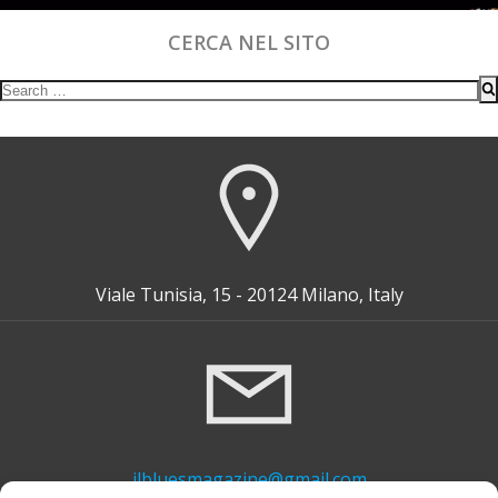
CERCA NEL SITO
Search
for:
Viale Tunisia, 15 - 20124 Milano, Italy
ilbluesmagazine@gmail.com