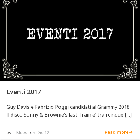
Eventi 2017
Guy Davis e Fabrizio Poggi candidati al Grammy 2018
Il disco Sonny & Brownie’s last Train e’ tra i cinque […]
Read more
by
Il Blues
on
Dic 12