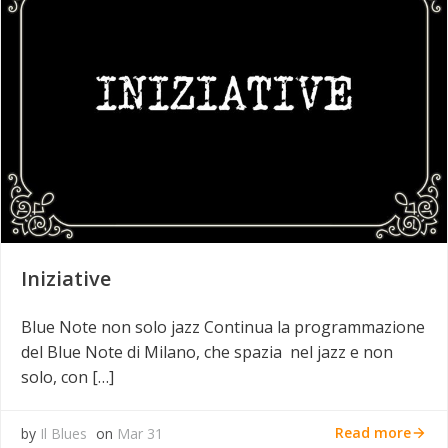
Iniziative
Blue Note non solo jazz Continua la programmazione
del Blue Note di Milano, che spazia nel jazz e non
solo, con […]
Read more
by
Il Blues
on
Mar 31