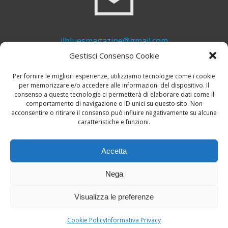
ilbluesmagazine@gmail.com
Gestisci Consenso Cookie
Per fornire le migliori esperienze, utilizziamo tecnologie come i cookie
per memorizzare e/o accedere alle informazioni del dispositivo. Il
consenso a queste tecnologie ci permetterà di elaborare dati come il
comportamento di navigazione o ID unici su questo sito. Non
acconsentire o ritirare il consenso può influire negativamente su alcune
caratteristiche e funzioni.
+39 339 748 6635
Accetta
Nega
Visualizza le preferenze
© 2026 Il Blues Magazine. Powered by
A-Z Blues
Cookie Policy
Informativa Privacy