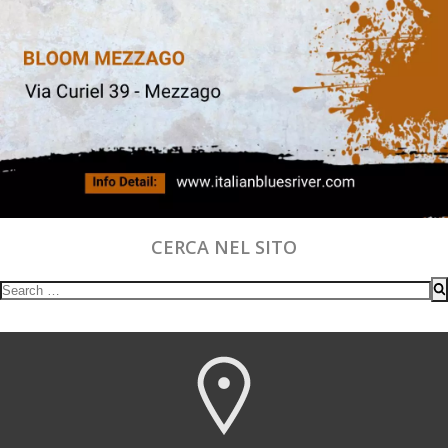
CERCA NEL SITO
Search
for: