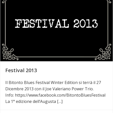
Festival 2013
Il Bitonto Blues Festival Winter Edition si terrà il 27
Dicembre 2013 con il Joe Valeriano Power Trio.
Info: https://www.facebook.com/BitontoBluesFestival
La 1° edizione dell‘Augusta […]