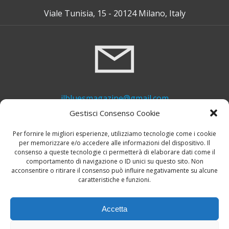
Viale Tunisia, 15 - 20124 Milano, Italy
ilbluesmagazine@gmail.com
Gestisci Consenso Cookie
Per fornire le migliori esperienze, utilizziamo tecnologie come i cookie
per memorizzare e/o accedere alle informazioni del dispositivo. Il
consenso a queste tecnologie ci permetterà di elaborare dati come il
comportamento di navigazione o ID unici su questo sito. Non
acconsentire o ritirare il consenso può influire negativamente su alcune
caratteristiche e funzioni.
+39 339 748 6635
Accetta