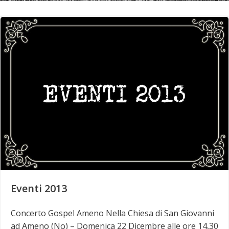
Eventi 2013
Concerto Gospel Ameno Nella Chiesa di San Giovanni
ad Ameno (No) – Domenica 22 Dicembre alle ore 14,30