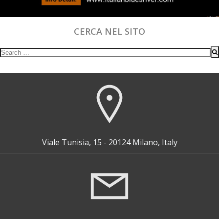
CERCA NEL SITO
Search
for:
Viale Tunisia, 15 - 20124 Milano, Italy