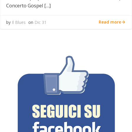
Concerto Gospel […]
Read more
by
Il Blues
on
Dic 31