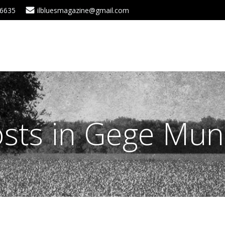
 6635
ilbluesmagazine@gmail.com
sts in Gege Mun