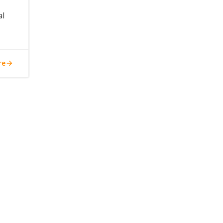
al
re