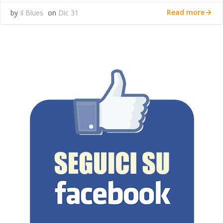
Read more
by
Il Blues
on
Dic 31