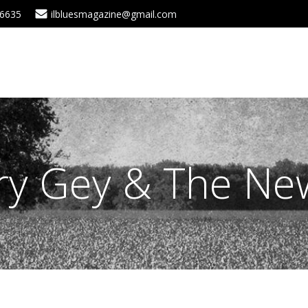
 6635
ilbluesmagazine@gmail.com
rry Gey & The Ne