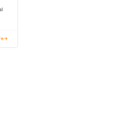
al
re