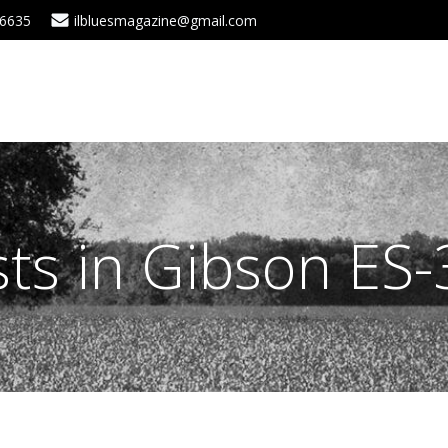
 6635
ilbluesmagazine@gmail.com
ts in Gibson ES