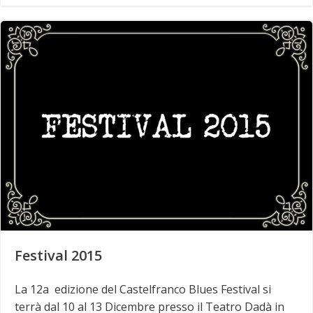
Festival 2015
La 12a edizione del Castelfranco Blues Festival si
terrà dal 10 al 13 Dicembre presso il Teatro Dadà in