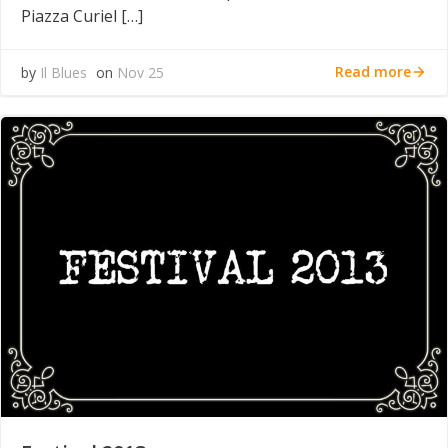
Piazza Curiel […]
Read more
by
Il Blues
on
Nov 25