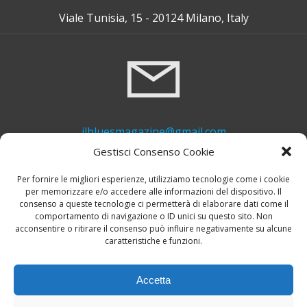
Viale Tunisia, 15 - 20124 Milano, Italy
ilbluesmagazine@gmail.com
Gestisci Consenso Cookie
Per fornire le migliori esperienze, utilizziamo tecnologie come i cookie
per memorizzare e/o accedere alle informazioni del dispositivo. Il
consenso a queste tecnologie ci permetterà di elaborare dati come il
comportamento di navigazione o ID unici su questo sito. Non
acconsentire o ritirare il consenso può influire negativamente su alcune
caratteristiche e funzioni.
+39 339 748 6635
Accetta