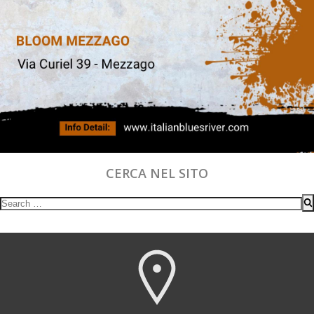
CERCA NEL SITO
Search
for: