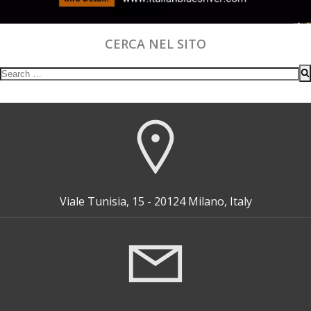
CERCA NEL SITO
Search
for:
Viale Tunisia, 15 - 20124 Milano, Italy