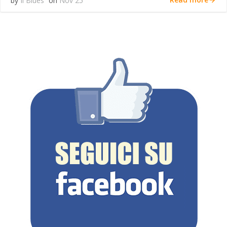
by
Il Blues
on
Nov 25