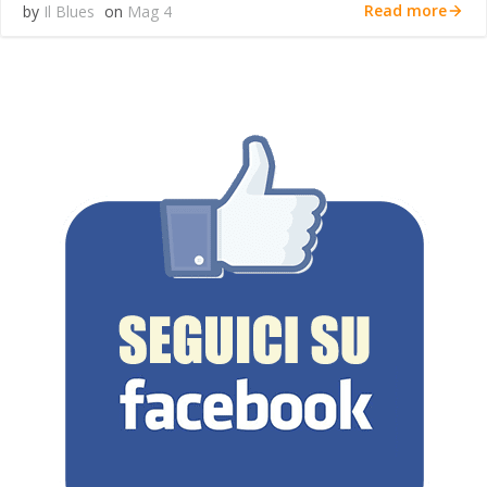
Read more
by
Il Blues
on
Mag 4