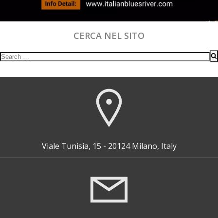
CERCA NEL SITO
Search
for:
Viale Tunisia, 15 - 20124 Milano, Italy