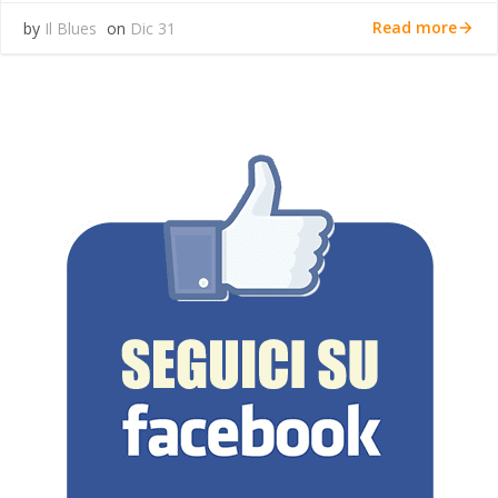
Read more
by
Il Blues
on
Dic 31