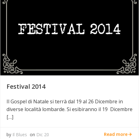
Festival 2014
Il Gospel di Natale si terrà dal 19 al 26 Dicembre in
diverse località lombarde. Si esibiranno il 19 Dicembre
[…]
Read more
by
Il Blues
on
Dic 20