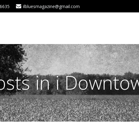
 6635
ilbluesmagazine@gmail.com
osts in i Downto