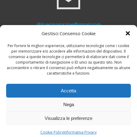
ilbluesmagazine@gmail.com
Gestisci Consenso Cookie
Per fornire le migliori esperienze, utilizziamo tecnologie come i cookie
per memorizzare e/o accedere alle informazioni del dispositivo. Il
consenso a queste tecnologie ci permetterà di elaborare dati come il
comportamento di navigazione o ID unici su questo sito. Non
acconsentire o ritirare il consenso può influire negativamente su alcune
caratteristiche e funzioni.
+39 339 748 6635
Accetta
Nega
Visualizza le preferenze
© 2026 Il Blues Magazine. Powered by
A-Z Blues
Cookie Policy
Informativa Privacy