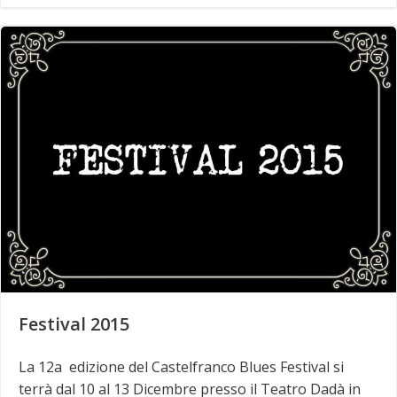
Festival 2015
La 12a edizione del Castelfranco Blues Festival si
terrà dal 10 al 13 Dicembre presso il Teatro Dadà in