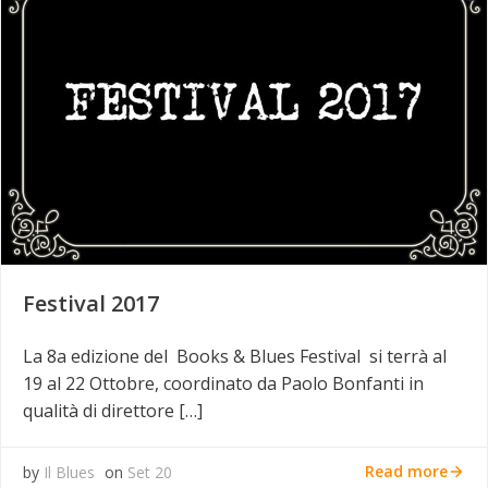
Festival 2017
La 8a edizione del Books & Blues Festival si terrà al
19 al 22 Ottobre, coordinato da Paolo Bonfanti in
qualità di direttore […]
Read more
by
Il Blues
on
Set 20