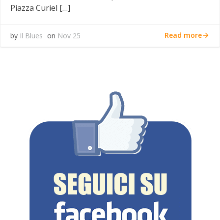
Piazza Curiel […]
Read more
by
Il Blues
on
Nov 25