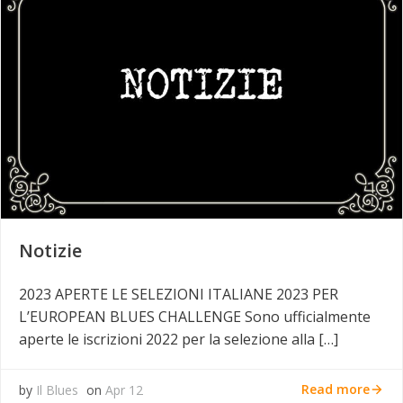
Notizie
2023 APERTE LE SELEZIONI ITALIANE 2023 PER
L’EUROPEAN BLUES CHALLENGE Sono ufficialmente
aperte le iscrizioni 2022 per la selezione alla […]
Read more
by
Il Blues
on
Apr 12