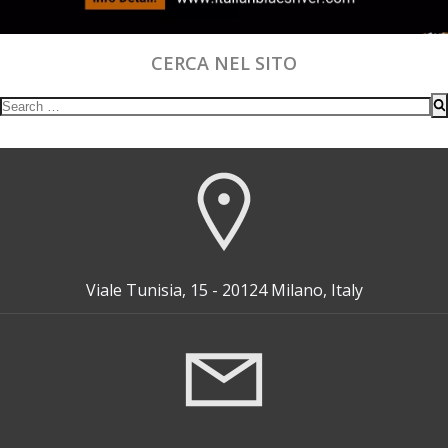
CERCA NEL SITO
Search
for:
Viale Tunisia, 15 - 20124 Milano, Italy