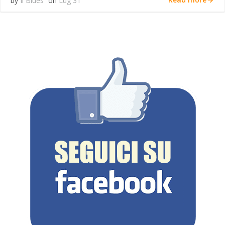
by
Il Blues
on
Lug 31