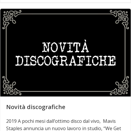
Novità discografiche
2019 A pochi mesi dall’ottimo disco dal vivo, Mavis
Staples annuncia un nuovo lavoro in studio, “We Get