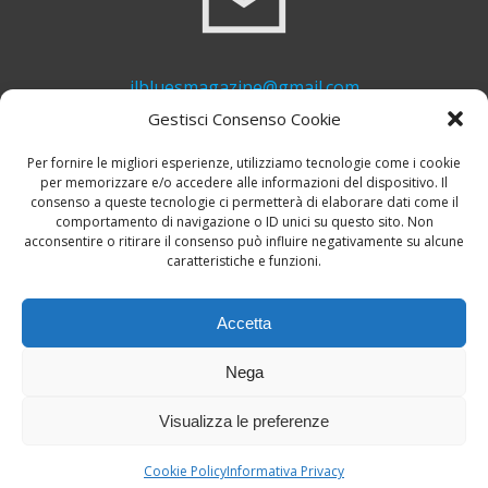
ilbluesmagazine@gmail.com
Gestisci Consenso Cookie
Per fornire le migliori esperienze, utilizziamo tecnologie come i cookie
per memorizzare e/o accedere alle informazioni del dispositivo. Il
consenso a queste tecnologie ci permetterà di elaborare dati come il
comportamento di navigazione o ID unici su questo sito. Non
acconsentire o ritirare il consenso può influire negativamente su alcune
caratteristiche e funzioni.
+39 339 748 6635
Accetta
Nega
Visualizza le preferenze
© 2026 Il Blues Magazine. Powered by
A-Z Blues
Cookie Policy
Informativa Privacy