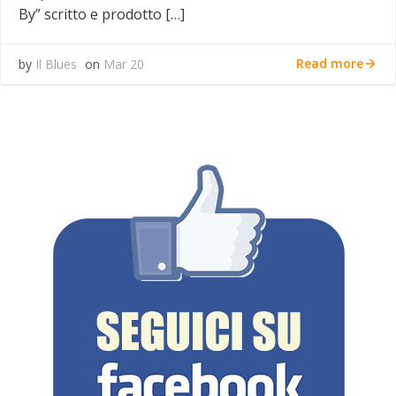
By” scritto e prodotto […]
Read more
by
Il Blues
on
Mar 20