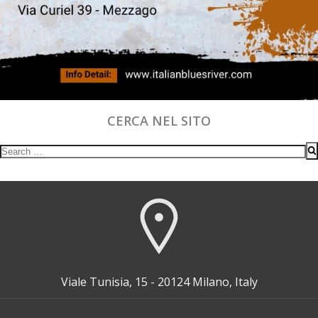
CERCA NEL SITO
Search
for:
Viale Tunisia, 15 - 20124 Milano, Italy