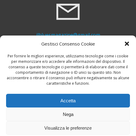
ilbluesmagazine@gmail.com
Gestisci Consenso Cookie
Per fornire le migliori esperienze, utilizziamo tecnologie come i cookie
per memorizzare e/o accedere alle informazioni del dispositivo. Il
consenso a queste tecnologie ci permetterà di elaborare dati come il
comportamento di navigazione o ID unici su questo sito. Non
acconsentire o ritirare il consenso può influire negativamente su alcune
caratteristiche e funzioni.
+39 339 748 6635
Accetta
Nega
Visualizza le preferenze
© 2026 Il Blues Magazine. Powered by
A-Z Blues