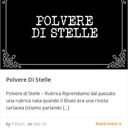
Polvere Di Stelle
Polvere di Stelle – Rubrica Riprendiamo dal passato
una rubrica nata quando Il Blues era una rivista
cartacea (stiamo parlando […]
Read more
by
Il Blues
on
Mar 29