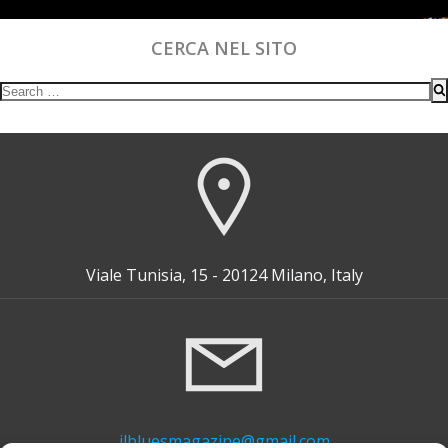
CERCA NEL SITO
Search
for:
Viale Tunisia, 15 - 20124 Milano, Italy
ilbluesmagazine@gmail.com