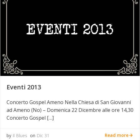
Eventi 2013
Concerto Gospel Ameno Nella Chiesa di San Giovanni
ad Ameno (No) – Domenica 22 Dicembre alle ore 14,30
Concerto Gospel […]
Read more
by
Il Blues
on
Dic 31