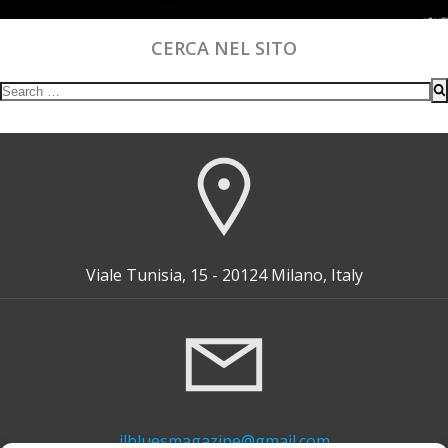
CERCA NEL SITO
Search
for:
Viale Tunisia, 15 - 20124 Milano, Italy
ilbluesmagazine@gmail.com