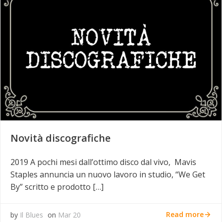
Novità discografiche
2019 A pochi mesi dall’ottimo disco dal vivo, Mavis
Staples annuncia un nuovo lavoro in studio, “We Get
By” scritto e prodotto […]
Read more
by
Il Blues
on
Mar 20