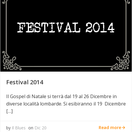
Festival 2014
Il Gospel di Natale si terrà dal 19 al 26 Dicembre in
diverse località lombarde. Si esibiranno il 19 Dicembre
[…]
Read more
by
Il Blues
on
Dic 20