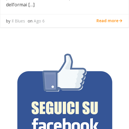
dell’ormai […]
Read more
by
Il Blues
on
Ago 6