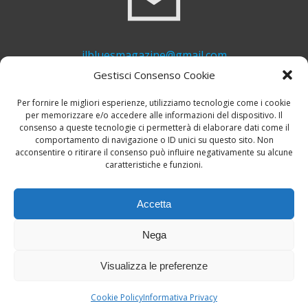
ilbluesmagazine@gmail.com
Gestisci Consenso Cookie
Per fornire le migliori esperienze, utilizziamo tecnologie come i cookie
per memorizzare e/o accedere alle informazioni del dispositivo. Il
consenso a queste tecnologie ci permetterà di elaborare dati come il
comportamento di navigazione o ID unici su questo sito. Non
acconsentire o ritirare il consenso può influire negativamente su alcune
caratteristiche e funzioni.
+39 339 748 6635
Accetta
Nega
Visualizza le preferenze
© 2026 Il Blues Magazine. Powered by
A-Z Blues
Cookie Policy
Informativa Privacy