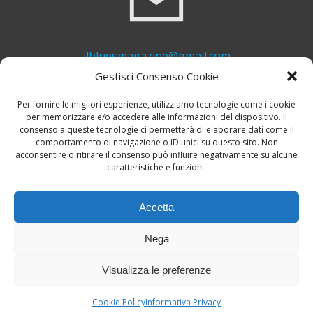
ilbluesmagazine@gmail.com
Gestisci Consenso Cookie
Per fornire le migliori esperienze, utilizziamo tecnologie come i cookie
per memorizzare e/o accedere alle informazioni del dispositivo. Il
consenso a queste tecnologie ci permetterà di elaborare dati come il
comportamento di navigazione o ID unici su questo sito. Non
acconsentire o ritirare il consenso può influire negativamente su alcune
caratteristiche e funzioni.
+39 339 748 6635
Accetta
Nega
Visualizza le preferenze
© 2026 Il Blues Magazine. Powered by
A-Z Blues
Cookie Policy
Informativa Privacy