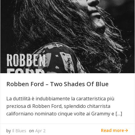
Robben Ford – Two Shades Of Blue
La duttilità è indubbiamente la caratteristica più
preziosa di Robben Ford, splendido chitarrista
californiano nominato cinque volte ai Grammy e […]
Read more
by
Il Blues
on
Apr 2