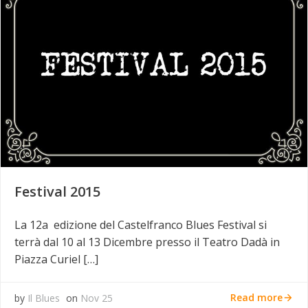
Festival 2015
La 12a edizione del Castelfranco Blues Festival si
terrà dal 10 al 13 Dicembre presso il Teatro Dadà in
Piazza Curiel […]
Read more
by
Il Blues
on
Nov 25