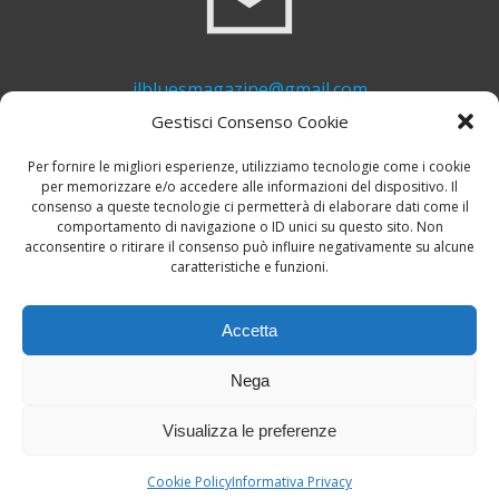
ilbluesmagazine@gmail.com
Gestisci Consenso Cookie
Per fornire le migliori esperienze, utilizziamo tecnologie come i cookie
per memorizzare e/o accedere alle informazioni del dispositivo. Il
consenso a queste tecnologie ci permetterà di elaborare dati come il
comportamento di navigazione o ID unici su questo sito. Non
acconsentire o ritirare il consenso può influire negativamente su alcune
caratteristiche e funzioni.
+39 339 748 6635
Accetta
Nega
Visualizza le preferenze
© 2026 Il Blues Magazine. Powered by
A-Z Blues
Cookie Policy
Informativa Privacy