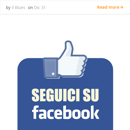
Read more
by
Il Blues
on
Dic 31