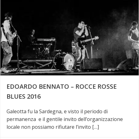
EDOARDO BENNATO – ROCCE ROSSE
BLUES 2016
Galeotta fu la Sardegna, e visto il periodo di
permanenza e il gentile invito dell’organizzazione
locale non possiamo rifiutare l’invito […]