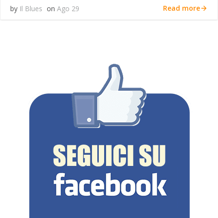
Read more
by
Il Blues
on
Ago 29