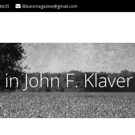
 6635
ilbluesmagazine@gmail.com
 in John F. Klave