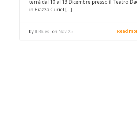
terrà dal 10 al 13 Dicembre presso il Teatro Da
in Piazza Curiel […]
Read mo
by
Il Blues
on
Nov 25