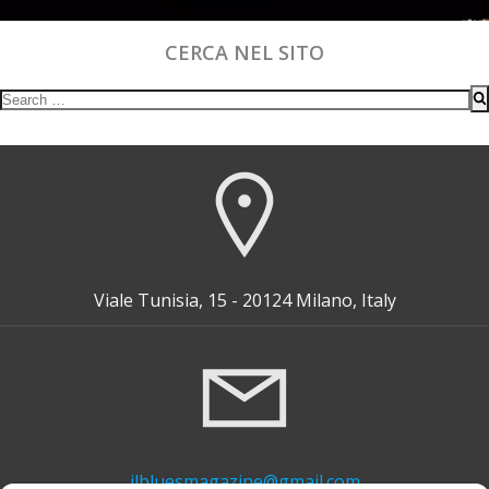
CERCA NEL SITO
Search
for:
Viale Tunisia, 15 - 20124 Milano, Italy
ilbluesmagazine@gmail.com