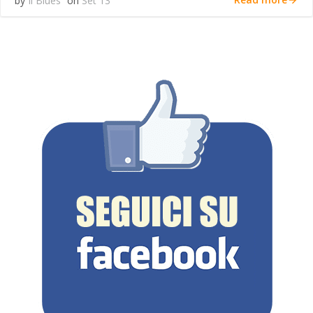
by
Il Blues
on
Set 13