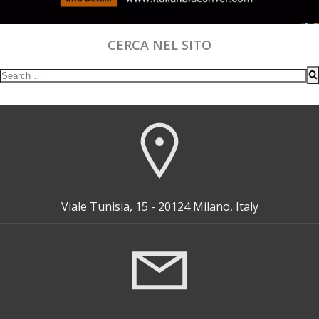
CERCA NEL SITO
Search
for:
Viale Tunisia, 15 - 20124 Milano, Italy