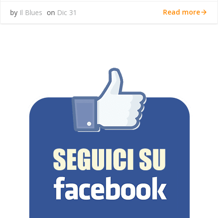
Read more
by
Il Blues
on
Dic 31