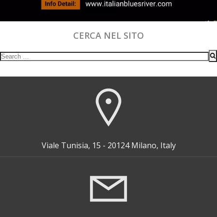
CERCA NEL SITO
Search
for:
Viale Tunisia, 15 - 20124 Milano, Italy