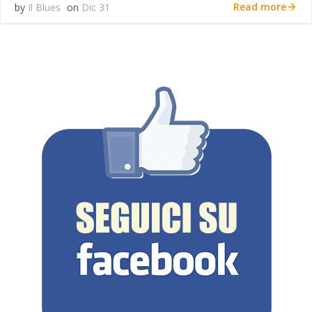
Read more
by
Il Blues
on
Dic 31