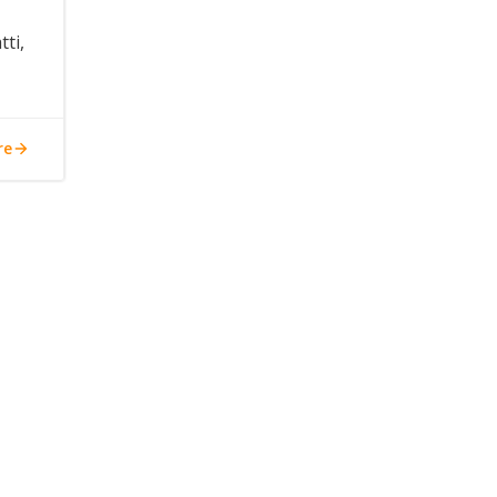
tti,
re