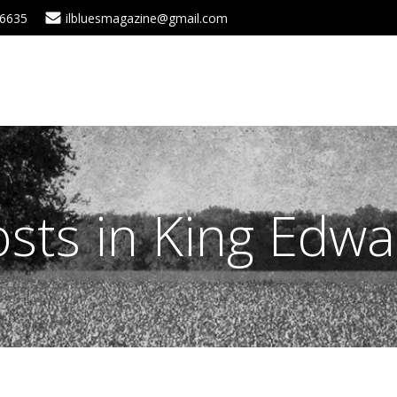
 6635
ilbluesmagazine@gmail.com
sts in King Edwa