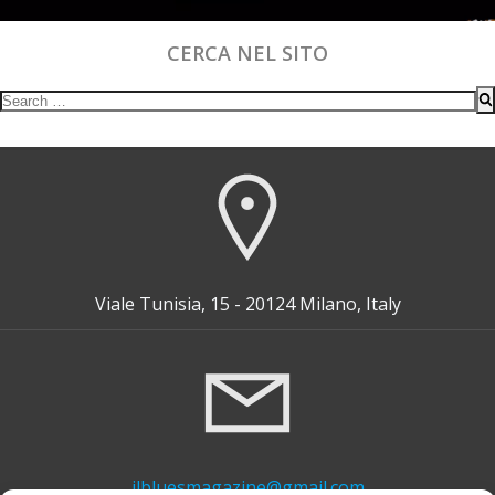
CERCA NEL SITO
Search
for:
Viale Tunisia, 15 - 20124 Milano, Italy
ilbluesmagazine@gmail.com