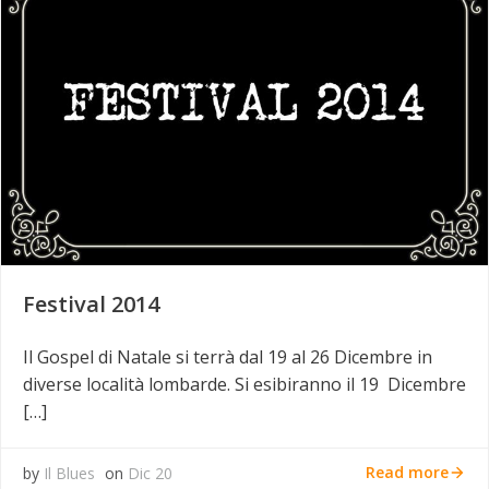
Festival 2014
Il Gospel di Natale si terrà dal 19 al 26 Dicembre in
diverse località lombarde. Si esibiranno il 19 Dicembre
[…]
Read more
by
Il Blues
on
Dic 20