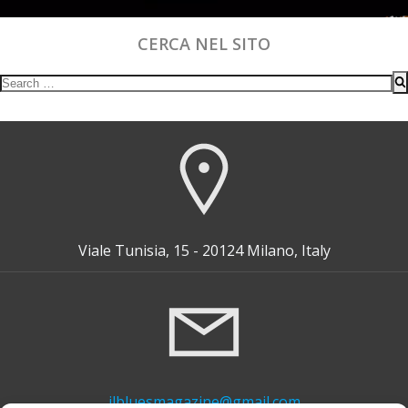
CERCA NEL SITO
Search
for:
Viale Tunisia, 15 - 20124 Milano, Italy
ilbluesmagazine@gmail.com