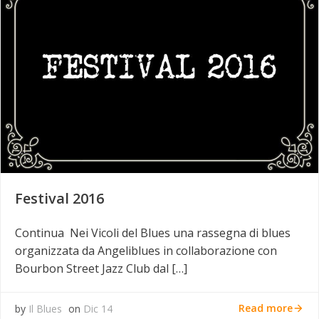
Festival 2016
Continua Nei Vicoli del Blues una rassegna di blues
organizzata da Angeliblues in collaborazione con
Bourbon Street Jazz Club dal […]
Read more
by
Il Blues
on
Dic 14