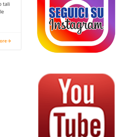
 tali
le
ore