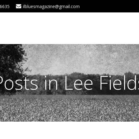
 6635
ilbluesmagazine@gmail.com
Posts in Lee Field