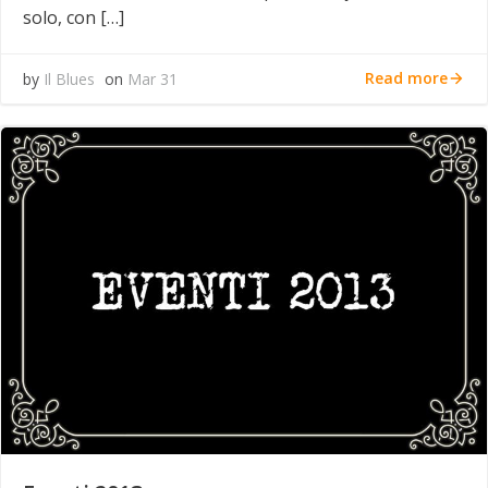
solo, con […]
Read more
by
Il Blues
on
Mar 31