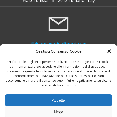
Viale Tunisia, 15 - 20124 Milano, Italy
ilbluesmagazine@gmail.com
Gestisci Consenso Cookie
Per fornire le migliori esperienze, utilizziamo tecnologie come i cookie
per memorizzare e/o accedere alle informazioni del dispositivo. Il
consenso a queste tecnologie ci permetterà di elaborare dati come il
comportamento di navigazione o ID unici su questo sito. Non
acconsentire o ritirare il consenso può influire negativamente su alcune
caratteristiche e funzioni.
+39 339 748 6635
Accetta
Nega