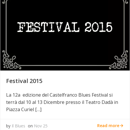
Festival 2015
La 12a edizione del Castelfranco Blues Festival si
terrà dal 10 al 13 Dicembre presso il Teatro Dadà in
Piazza Curiel […]
Read more
by
Il Blues
on
Nov 25