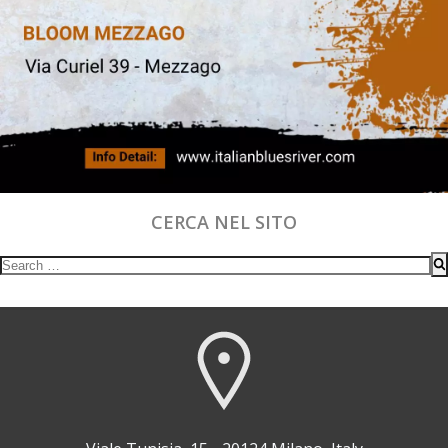
CERCA NEL SITO
Search
for: