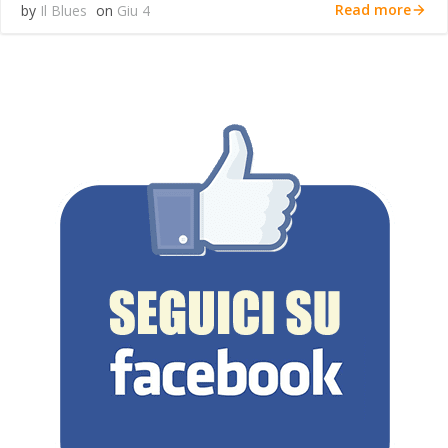
Read more
by
Il Blues
on
Giu 4