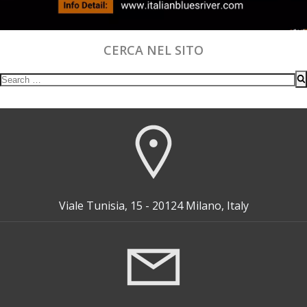
CERCA NEL SITO
Search
for:
Viale Tunisia, 15 - 20124 Milano, Italy