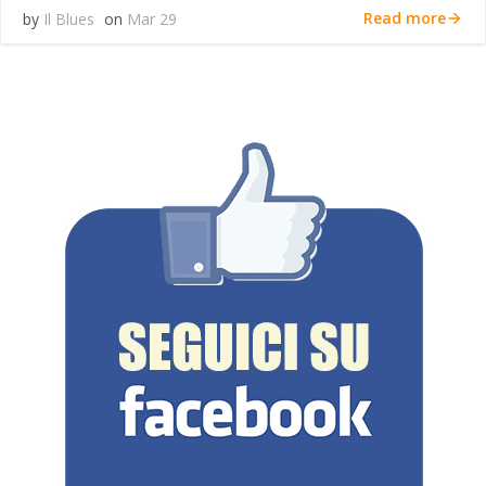
Read more
by
Il Blues
on
Mar 29